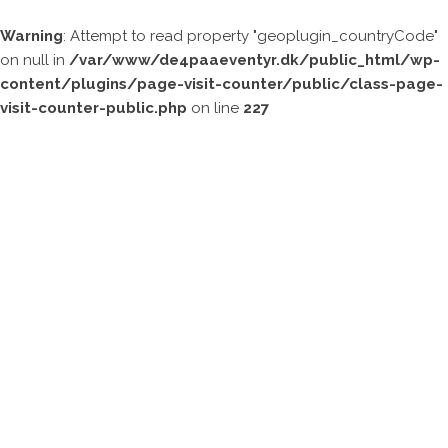
Warning
: Attempt to read property "geoplugin_countryCode"
on null in
/var/www/de4paaeventyr.dk/public_html/wp-
content/plugins/page-visit-counter/public/class-page-
visit-counter-public.php
on line
227
DE 4 PÅ
EVENTYR