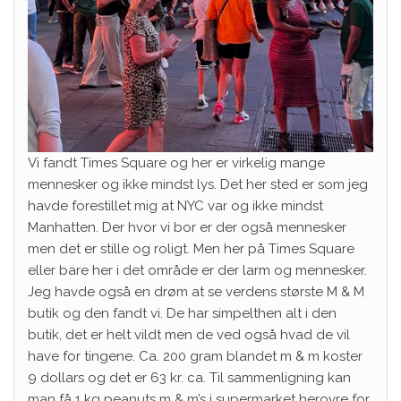
Vi fandt Times Square og her er virkelig mange
mennesker og ikke mindst lys. Det her sted er som jeg
havde forestillet mig at NYC var og ikke mindst
Manhatten. Der hvor vi bor er der også mennesker
men det er stille og roligt. Men her på Times Square
eller bare her i det område er der larm og mennesker.
Jeg havde også en drøm at se verdens største M & M
butik og den fandt vi. De har simpelthen alt i den
butik, det er helt vildt men de ved også hvad de vil
have for tingene. Ca. 200 gram blandet m & m koster
9 dollars og det er 63 kr. ca. Til sammenligning kan
man få 1 kg peanuts m & m’s i supermarket herovre for