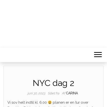
Vi rejser sgu
NYC dag 2
Af
CARINA
juni 30, 2023
Slået fra
Vi sov helt indtil kl. 6.00
planen er en tur over