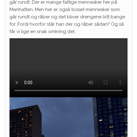
går rundt. Der er mange fattige mennesker her på
Manhatten. Men her er også tosset mennesker som
går rundt og råber og det bliver drengene lidt bange
for. Fordi hvorfor står han der og råber sådan? Og så
får vi lige en snak omkring det.