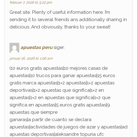
februar 7, 2026 kl. 5:22 pm
Great site. Plenty of useful information here. I’m
sending it to several friends ans additionally sharing in
delicious. And obviously, thanks to your sweat!
apuestas peru
siger:
januar 16, 2026 kl. 1:06 am
(10 euros gratis apuestas|10 mejores casas de
apuestas|10 trucos para ganar apuestas|15 euros
gratis marca apuestas|1×2 apuestas|1×2 apuestas
deportivas|1×2 apuestas que significa|1×2 en
apuestas|1×2 en apuestas que significa|1×2 que
significa en apuestas|5 euros gratis apuestas|9
apuestas que siempre
ganaras|a partir de cuanto se declara
apuestas|actividades de juegos de azar y apuestas|ad
apuestas deportivas|aleksandre topuria ufc