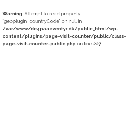
Warning
: Attempt to read property
"geoplugin_countryCode" on null in
/var/www/de4paaeventyr.dk/public_html/wp-
content/plugins/page-visit-counter/public/class-
page-visit-counter-public.php
on line
227
DE 4 PÅ
EVENTYR