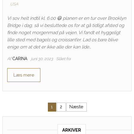
USA
Vi sov helt indtil kl. 6.00 😃 planen er en tur over Brooklyn
Bridge i dag, så vi besluttede os for at gå tidligt afsted og
finde noget morgenmad på vejen. Vi fandt et hyggeligt
lille sted med bagels og croissant’er. Lad os bare blive
enige om at det er ikke alle der kan lide…
Af
CARINA
juni 30, 2023
Slået fra
Læs mere
Indlægsinddeling
1
2
Næste
ARKIVER