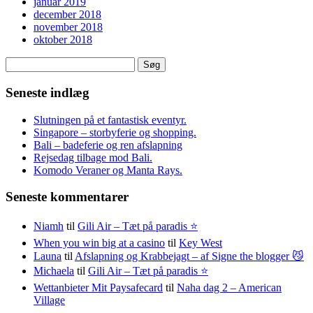
januar 2019
december 2018
november 2018
oktober 2018
Søg
efter:
Seneste indlæg
Slutningen på et fantastisk eventyr.
Singapore – storbyferie og shopping.
Bali – badeferie og ren afslapning
Rejsedag tilbage mod Bali.
Komodo Veraner og Manta Rays.
Seneste kommentarer
Niamh
til
Gili Air – Tæt på paradis ⭐️
When you win big at a casino
til
Key West
Launa
til
Afslapning og Krabbejagt – af Signe the blogger 😼
Michaela
til
Gili Air – Tæt på paradis ⭐️
Wettanbieter Mit Paysafecard
til
Naha dag 2 – American
Village