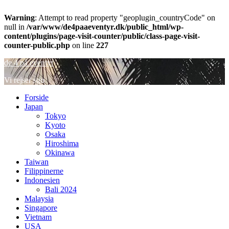
Warning
: Attempt to read property "geoplugin_countryCode" on
null in
/var/www/de4paaeventyr.dk/public_html/wp-
content/plugins/page-visit-counter/public/class-page-visit-
counter-public.php
on line
227
de 4 på eventyr
Vi rejser sgu
Forside
Japan
Tokyo
Kyoto
Osaka
Hiroshima
Okinawa
Taiwan
Filippinerne
Indonesien
Bali 2024
Malaysia
Singapore
Vietnam
USA